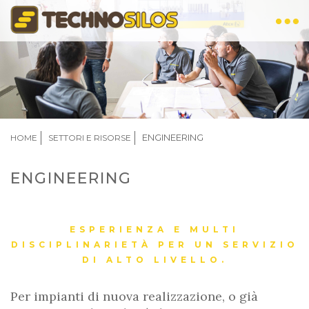
Salta
al
contenuto
principale
BRICIOLE
ENGINEERING
HOME
SETTORI E RISORSE
DI
PANE
ENGINEERING
ESPERIENZA E MULTI
DISCIPLINARIETÀ PER UN SERVIZIO
DI ALTO LIVELLO.
Per impianti di nuova realizzazione, o già