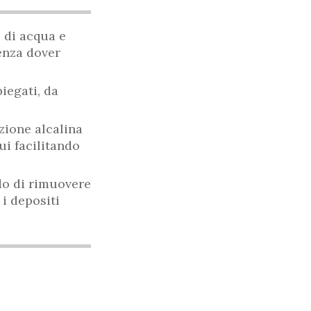
o di acqua e
senza dover
piegati, da
zione alcalina
ui facilitando
do di rimuovere
 i depositi