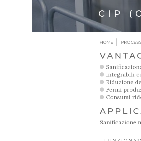
CIP (
BRICIO
HOME
PROCESS
DI
VANTA
PANE
Sanificazion
Integrabili co
Riduzione dei
Fermi produ
Consumi rido
APPLI
Sanificazione m
FUNZIONA