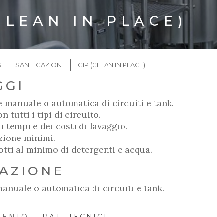
CLEAN IN PLACE)
LE
I
SANIFICAZIONE
CIP (CLEAN IN PLACE)
GGI
e manuale o automatica di circuiti e tank.
n tutti i tipi di circuito.
 tempi e dei costi di lavaggio.
zione minimi.
tti al minimo di detergenti e acqua.
CAZIONE
anuale o automatica di circuiti e tank.
MENTO
DATI TECNICI