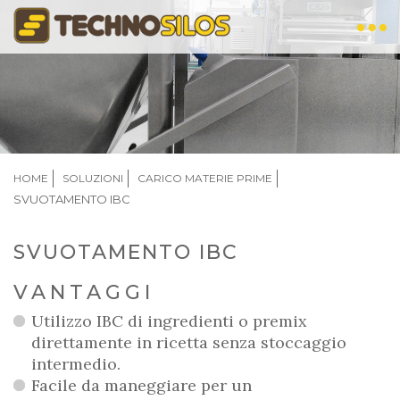
Salta
al
contenuto
principale
BRICIOLE
HOME
SOLUZIONI
CARICO MATERIE PRIME
DI
SVUOTAMENTO IBC
PANE
SVUOTAMENTO IBC
VANTAGGI
Utilizzo IBC di ingredienti o premix
direttamente in ricetta senza stoccaggio
intermedio.
Facile da maneggiare per un