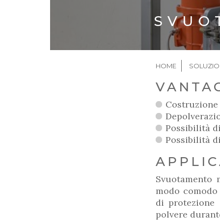
SVUO
BRICIO
HOME
SOLUZIO
DI
VANTA
PANE
Costruzione 
Depolverazio
Possibilità d
Possibilità d
APPLIC
Svuotamento m
modo comodo e 
di protezione 
polvere durant