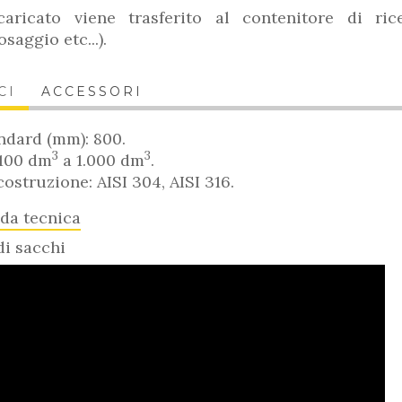
caricato viene trasferito al contenitore di rice
saggio etc...).
CI
ACCESSORI
ndard (mm): 800.
3
3
 100 dm
a 1.000 dm
.
costruzione: AISI 304, AISI 316.
eda tecnica
i sacchi