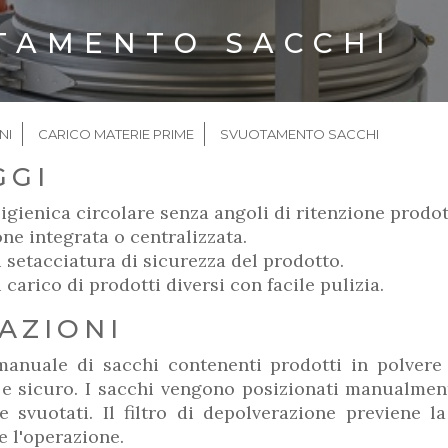
TAMENTO SACCHI
LE
NI
CARICO MATERIE PRIME
SVUOTAMENTO SACCHI
GGI
igienica circolare senza angoli di ritenzione prodot
ne integrata o centralizzata.
i setacciatura di sicurezza del prodotto.
i carico di prodotti diversi con facile pulizia.
AZIONI
anuale di sacchi contenenti prodotti in polvere 
sicuro. I sacchi vengono posizionati manualment
e svuotati. Il filtro di depolverazione previene la
e l'operazione.