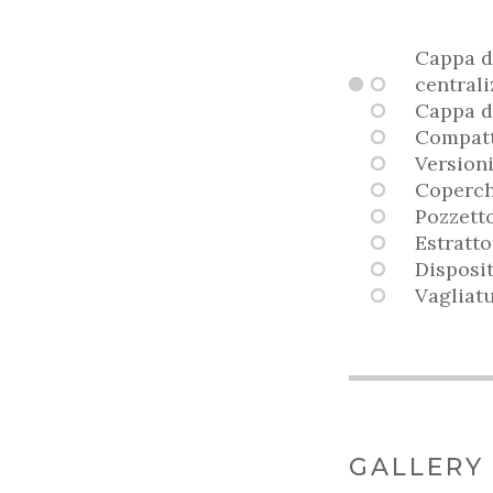
Cappa di
centrali
Cappa di
Compatt
Version
Coperch
Pozzetto
Estratto
Disposi
Vagliat
GALLERY