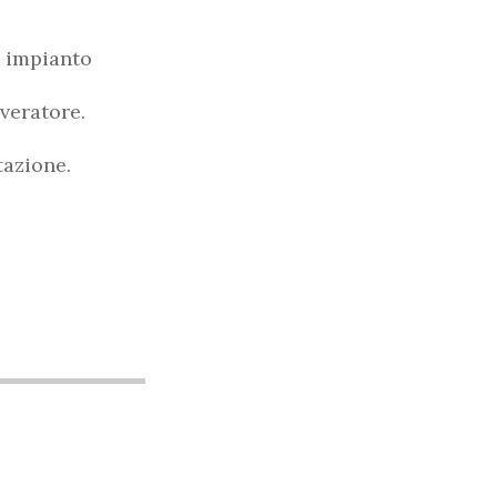
d impianto
veratore.
tazione.